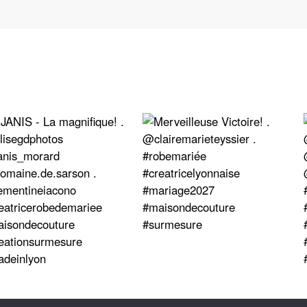
@2021
Clémentine Iacono
- Images par
Chloé Lapeyssonnie
- Site par
Studio Quot