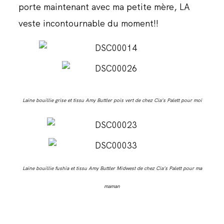
porte maintenant avec ma petite mère, LA
JOURNAL
veste incontournable du moment!!
Laine bouillie grise et tissu Amy Buttler pois vert de chez Cia’s Palett pour moi
Laine bouillie fushia et tissu Amy Buttler Midwest de chez Cia’s Palett pour ma
maman