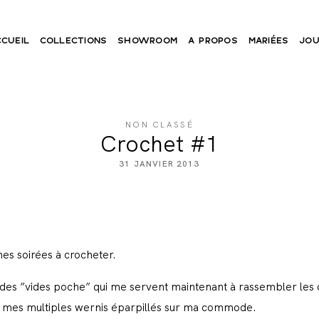
CCUEIL
COLLECTIONS
SHOWROOM
A PROPOS
MARIÉES
JOU
NON CLASSÉ
Crochet #1
31 JANVIER 2013
mes soirées à crocheter.
ire des ”vides poche” qui me servent maintenant à rassembler le
u mes multiples wernis éparpillés sur ma commode.