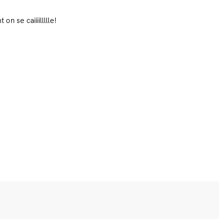
n se caiiiillllle!