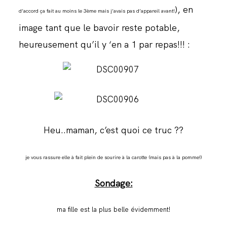
), en
d’accord ça fait au moins le 3ème mais j’avais pas d’appareil avant!
image tant que le bavoir reste potable,
heureusement qu’il y ‘en a 1 par repas!!! :
Heu..maman, c’est quoi ce truc ??
je vous rassure elle à fait plein de sourire à la carotte (mais pas à la pomme!)
Sondage:
ma fille est la plus belle évidemment!