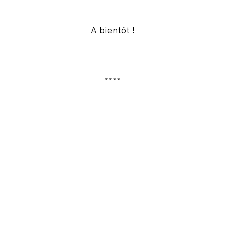
A bientôt !
****