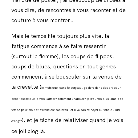
JOURNAL
vous dire, de
à vous
et de
rencontres
raconter
couture à vous montrer…
Mais le temps file toujours plus vite, la
fatigue commence à se faire ressentir
(surtout la flemme), les coups de flippes,
coups de blues, questions en tout genres
commencent à se bousculer sur la venue de
la crevette (
je mets quoi dans le berçeau,
ça dors dans des draps un
bébé? est ce que je vais l’aimer? comment l’habiller? je n’aurais plus jamais de
temps pour moi? et s’il/elle est pas beau? et il va pas se noyer au fond du nid
), et je tâche de relativiser quand je vois
d’ange?
ce
.
joli blog là