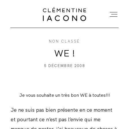
NON CLASSÉ
ACCUEIL
WE !
COLLECTIONS
5 DÉCEMBRE 2008
SHOWROOM
Je vous souhaite un très bon WE à toutes!!!
A PROPOS
Je ne suis pas bien présente en ce moment
MARIÉES
et pourtant ce n’est pas l’envie qui me
manque de poster, j’ai beaucoup de choses à