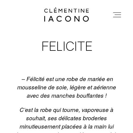
CLEMENTINEIACONO
ACCUEIL
FELICITE
ACCUEIL
COLLECTIONS
COLLECTIONS
– Félicité est une robe de mariée en
SHOWROOM
mousseline de soie, légère et aérienne
SHOWROOM
avec des manches bouffantes !
A PROPOS
C’est la robe qui tourne, vaporeuse à
A PROPOS
souhait, ses délicates broderies
MARIÉES
minutieusement placées à la main lui