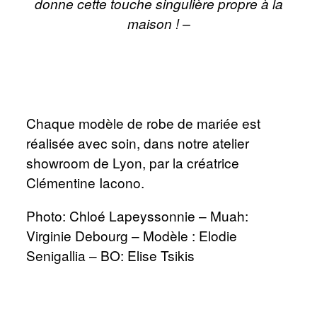
donne cette touche singulière propre à la
MARIÉES
JOURNAL
maison ! –
JOURNAL
Chaque modèle de robe de mariée est
réalisée avec soin, dans notre atelier
showroom de Lyon, par la créatrice
Clémentine Iacono.
Photo:
Chloé Lapeyssonnie
– Muah:
Virginie Debourg
– Modèle :
Elodie
Senigallia
– BO:
Elise Tsikis