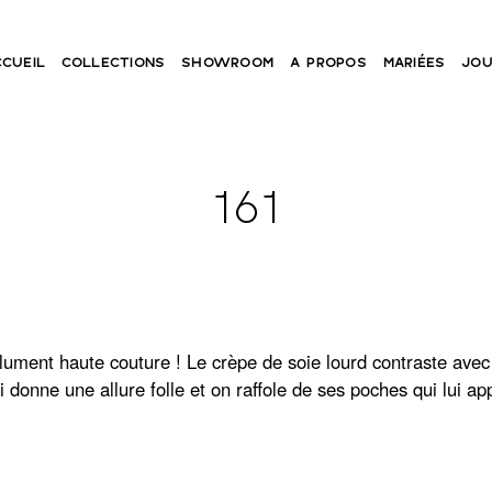
CCUEIL
COLLECTIONS
SHOWROOM
A PROPOS
MARIÉES
JOU
161
ument haute couture ! Le crèpe de soie lourd contraste ave
i donne une allure folle et on raffole de ses poches qui lui a