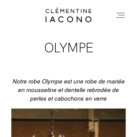
CLEMENTINEIACONO
ACCUEIL
OLYMPE
ACCUEIL
COLLECTIONS
COLLECTIONS
Notre robe Olympe est une robe de mariée
SHOWROOM
en mousseline et dentelle rebrodée de
SHOWROOM
perles et cabochons en verre
A PROPOS
A PROPOS
MARIÉES