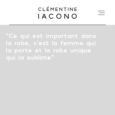
“
Ce qui est important dans
ACCUEIL
la robe, c’est la femme qui
la porte et la robe unique
COLLECTIONS
qui la sublime
”
SHOWROOM
A PROPOS
MARIÉES