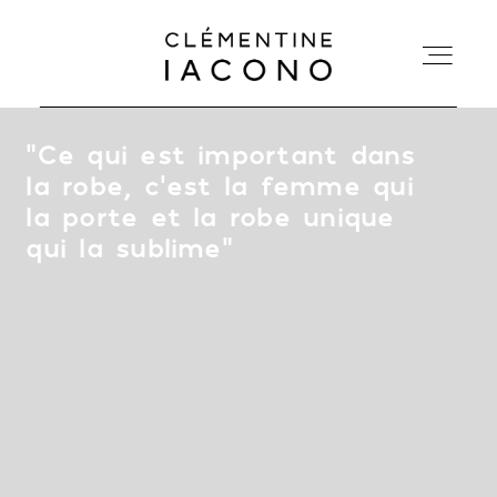
“
Ce qui est important dans
ACCUEIL
la robe, c’est la femme qui
la porte et la robe unique
COLLECTIONS
qui la sublime
”
SHOWROOM
A PROPOS
MARIÉES