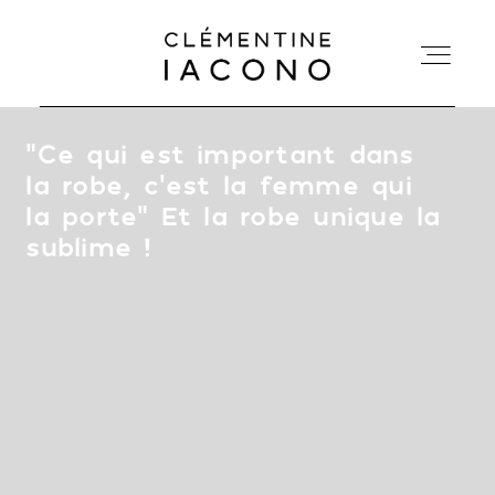
“
Ce qui est important dans
ACCUEIL
la robe, c’est la femme qui
la porte" Et la robe unique la
COLLECTIONS
sublime !
SHOWROOM
A PROPOS
MARIÉES