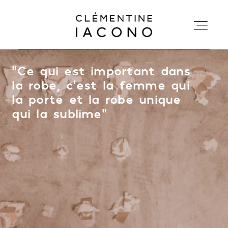
“
Ce qui est important dans
ACCUEIL
la robe, c’est la femme qui
la porte et la robe unique
COLLECTIONS
qui la sublime
”
SHOWROOM
A PROPOS
MARIÉES