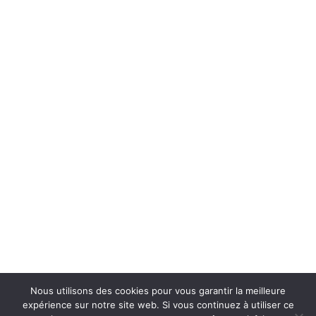
Nous utilisons des cookies pour vous garantir la meilleure
@2021
Clémentine Iacono
- Images par
Chloé Lapeyssonnie
- Site par
Studio
expérience sur notre site web. Si vous continuez à utiliser ce
Quotidien
|
Mentions légales