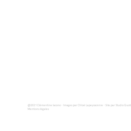
@2021
Clémentine Iacono
- Images par
Chloé Lapeyssonnie
- Site par
Studio Quot
Mentions légales