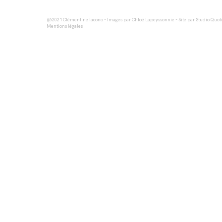
@2021
Clémentine Iacono
- Images par
Chloé Lapeyssonnie
- Site par
Studio Quot
Mentions légales