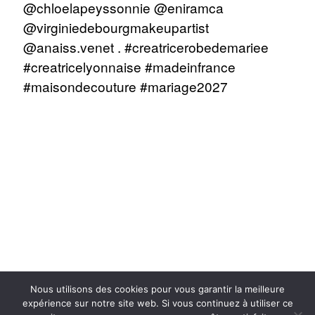
Nous utilisons des cookies pour vous garantir la meilleure
@2021
Clémentine Iacono
- Images par
Chloé Lapeyssonnie
- Site par
Studio
expérience sur notre site web. Si vous continuez à utiliser ce
Quotidien
|
Mentions légales